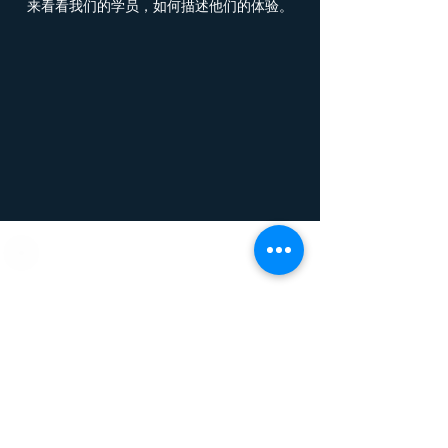
来看看我们的学员，如何描述他们的体验。
💎宝帝终身会员
🎁
会员福利
✔ 宝帝专属会员系统
✔ 免费参与每月的“线上会员会议”
✔ 两位拍卖师成为拍卖导师,再加1
位管理层和顾问