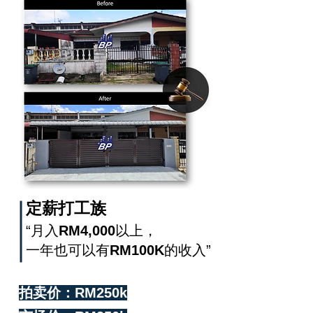
定薪打工族
“月入
RM4,000
以上，
一年也可以有
RM100K
的收入”
拍卖价：RM250k