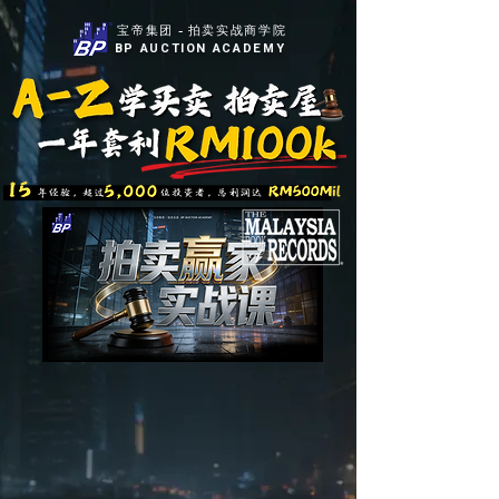
宝帝集团 - 拍卖实战商学院
BP
AUCTION ACADEMY
「拍卖赢家实战课」
我们将公开如何
比别人赚多RM100k
的拍卖内幕：-
a. 怎样找比别人
更低价
，
更高回酬
的拍卖房产
b. 解锁
BP内部专属AI
拍卖资源与
赚钱SOP
c. 设计你的
专属A-Z，赚RM100k
投资流程