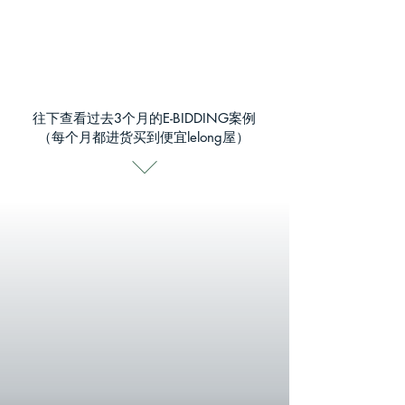
我要买LELONG赚100k
**立刻送你免费10个学前课程
往下查看过去3个月的E-BIDDING案例
​（每个月都进货买到便宜lelong屋）