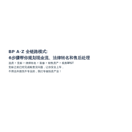
BP A-Z 全链路模式:
6步骤帮你规划现金流、法律转名和售后处理
选房 > 竞标 > 律师转名 > 装修 > 销售房产 > 税务RPGT
竞标之前已经完成检查没问题，让你安全上车，
​不用去外面找不专业的，我们专做拍卖产业！
Befor
Afte
e
r
PROFIT
RM100k