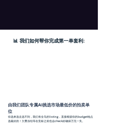
我要买LELONG赚100k
**立刻送你免费10个学前课程
​📊 我们如何帮你完成第一单套利:
由我们团队专属AI挑选市场最低价的拍卖单
位
​你选来选去选不到，我们有全马的listing，直接根据你的budget地点
选最好的！欠费冻结等在竞标之前也会check好确保万无一失。