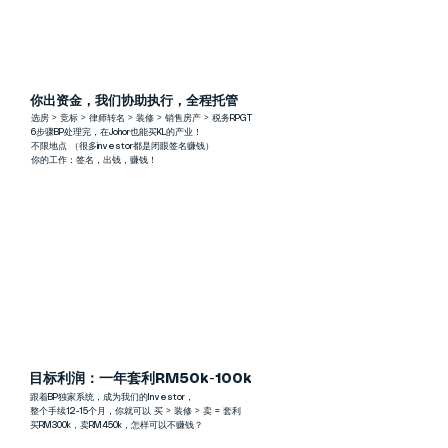
！
RM300k
RM450k
你出资金，我们协助执行，全程托管
选房 > 竞标 > 律师转名 > 装修 > 销售房产 > 税务RPGT
6步骤BP处理完，在Johor也能买KL的产业！
不限地点 （很多investor都是闭眼签名赚钱）
​你的工作：签名，出钱，赚钱！
目标利润：一年套利RM50k-100k
跟着BP独家系统，成为我们的Investor，
整个手续12-15个月，你就可以 买 > 装修 > 卖 = 套利
​买RM300k，卖RM450k，怎样可以不赚钱？